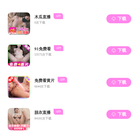
视觉计算表达与储粮数据分析团队
负责人：蒋华伟
成 员：周颜 杨震 赵丽科 董前林 石璠
智能大数据与多媒体分析团队
负责人：曹鹤玲
成 员：王峰 赵晨阳 李磊 廖天力 楚永
贺
刘广恩 王盼盼
分布式计算与区块链科研团队
负责人：刘扬
成 员：王锋
粮食信息智能技术与系统团队