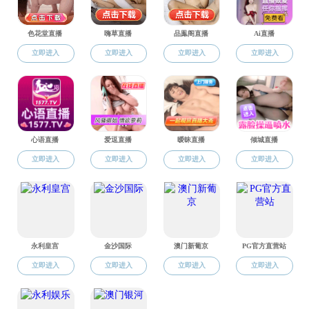
负责人：秦瑶
成 员：廉飞宇 蔡成欣 李明星 肖乐 张
冰
杨智清
智能无线通信与感知团队
负责人：朱春华
成 员：傅洪亮 杨静 韩伟良 陶华伟 郭
歆莹
徐大同 邹曙光 范亚君 崔名扬
遥感信息处理与GIS应用团队
负责人：王星东
成 员：王玉华 许速 唐建国 李新广 李
晓莉
赵颜创 刘茜茜 王珂